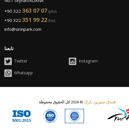
No:1 Seyhan/ADANA
363 07 07
+90 322
(pbx)
351 99 22
+90 322
(fax)
info@sirinpark.com
تابعنا
Twitter
Instagram
Whatsapp
فندق سيرين بارك
© 2026 كل الحقوق محفوظة.