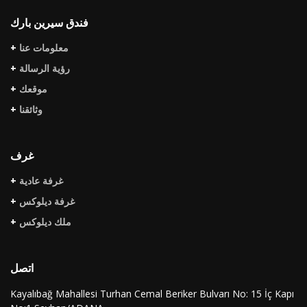
فندق سيرين بارك
+
معلومات عنا
+
رؤية الرسالة
+
موقعك
+
وثائقنا
غرف
+
غرفة عادية
+
غرفة ديلوكس
+
ملك ديلوكس
اتصل
Kayalıbağ Mahallesi Turhan Cemal Beriker Bulvarı No: 15 İç Kapı