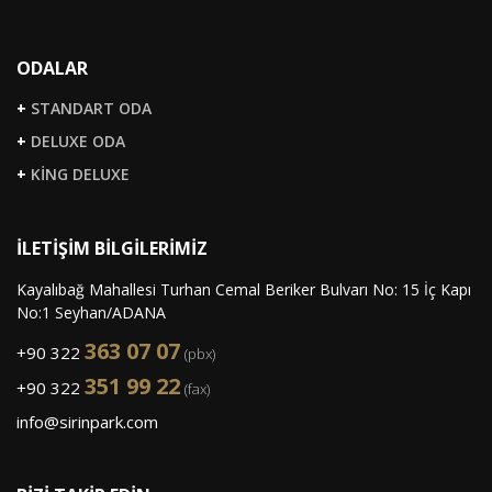
ODALAR
+
STANDART ODA
+
DELUXE ODA
+
KİNG DELUXE
İLETİŞİM BİLGİLERİMİZ
Kayalıbağ Mahallesi Turhan Cemal Beriker Bulvarı No: 15 İç Kapı
No:1 Seyhan/ADANA
363 07 07
+90 322
(pbx)
351 99 22
+90 322
(fax)
info@sirinpark.com