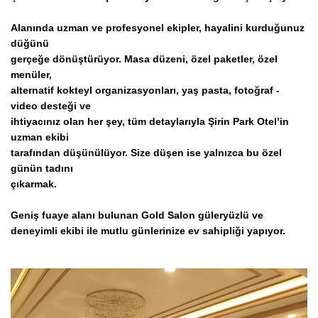
Alanında uzman ve profesyonel ekipler, hayalini kurduğunuz
düğünü
gerçeğe dönüştürüyor. Masa düzeni, özel paketler, özel
menüler,
alternatif kokteyl organizasyonları, yaş pasta, fotoğraf -
video desteği ve
ihtiyacınız olan her şey, tüm detaylarıyla Şirin Park Otel’in
uzman ekibi
tarafından düşünülüyor. Size düşen ise yalnızca bu özel
günün tadını
çıkarmak.
Geniş fuaye alanı bulunan Gold Salon güleryüzlü ve
deneyimli ekibi ile mutlu günlerinize ev sahipliği yapıyor.