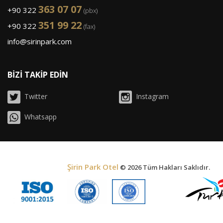
363 07 07
+90 322
(pbx)
351 99 22
+90 322
(fax)
info@sirinpark.com
BİZİ TAKİP EDİN
Twitter
Instagram
Whatsapp
Şirin Park Otel
© 2026 Tüm Hakları Saklıdır.